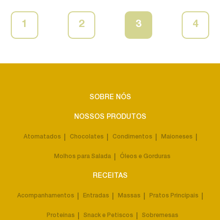
1
2
3
4
SOBRE NÓS
NOSSOS PRODUTOS
Atomatados
Chocolates
Condimentos
Maioneses
Molhos para Salada
Óleos e Gorduras
RECEITAS
Acompanhamentos
Entradas
Massas
Pratos Principais
Proteínas
Snack e Petiscos
Sobremesas