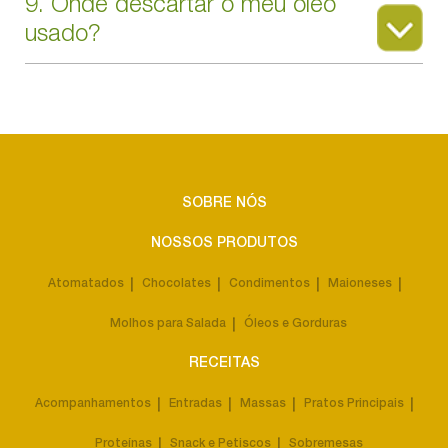
9. Onde descartar o meu óleo
usado?
SOBRE NÓS
NOSSOS PRODUTOS
Atomatados
Chocolates
Condimentos
Maioneses
Molhos para Salada
Óleos e Gorduras
RECEITAS
Acompanhamentos
Entradas
Massas
Pratos Principais
Proteínas
Snack e Petiscos
Sobremesas