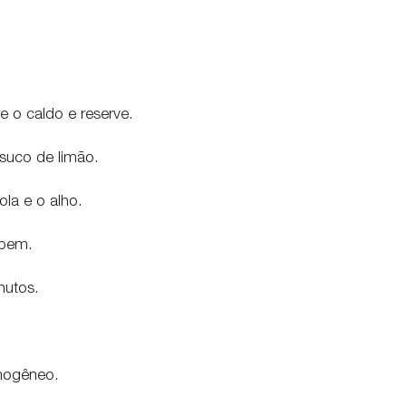
re o caldo e reserve.
suco de limão.
la e o alho.
 bem.
nutos.
omogêneo.