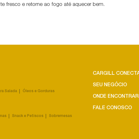
ite fresco e retorne ao fogo até aquecer bem.
CARGILL CONECT
SEU NEGÓCIO
ra Salada
Óleos e Gorduras
ONDE ENCONTRAR
FALE CONOSCO
ínas
Snack e Petiscos
Sobremesas