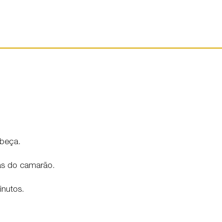
abeça.
as do camarão.
inutos.