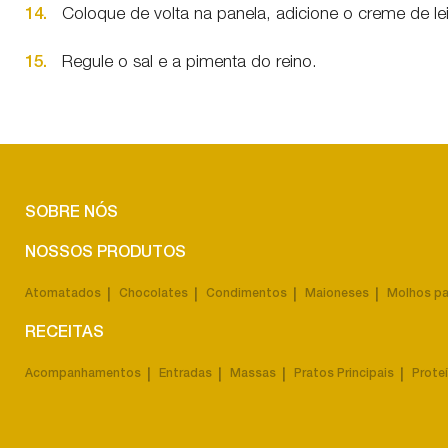
14.
Coloque de volta na panela, adicione o creme de le
15.
Regule o sal e a pimenta do reino.
SOBRE NÓS
NOSSOS PRODUTOS
Atomatados
Chocolates
Condimentos
Maioneses
Molhos pa
RECEITAS
Acompanhamentos
Entradas
Massas
Pratos Principais
Prote