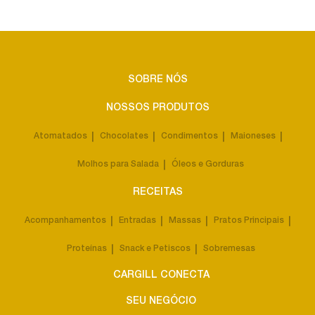
SOBRE NÓS
NOSSOS PRODUTOS
Atomatados
Chocolates
Condimentos
Maioneses
Molhos para Salada
Óleos e Gorduras
RECEITAS
Acompanhamentos
Entradas
Massas
Pratos Principais
Proteínas
Snack e Petiscos
Sobremesas
CARGILL CONECTA
SEU NEGÓCIO